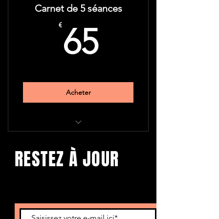
Carnet de 5 séances
65€
€
65
Acheter
Atelier d'écriture
RESTEZ À JOUR
Avec les derniers concerts et
événements. Abonnez-vous pour
recevoir notre newsletter